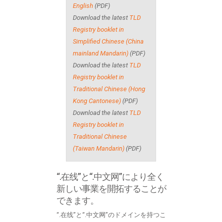
English
(PDF)
Download the latest
TLD
Registry booklet in
Simplified Chinese (China
mainland Mandarin)
(PDF)
Download the latest
TLD
Registry booklet in
Traditional Chinese (Hong
Kong Cantonese)
(PDF)
Download the latest
TLD
Registry booklet in
Traditional Chinese
(Taiwan Mandarin)
(PDF)
“.在线”と“.中文网”により全く
新しい事業を開拓することが
できます。
“.在线”と“.中文网”のドメインを持つこ