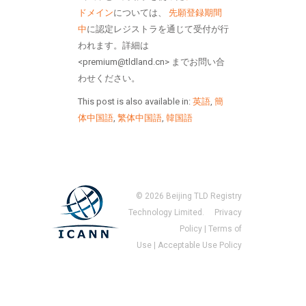
ドメイン
については、
先願登録期間
中
に認定レジストラを通じて受付が行
われます。詳細は
<premium@tldland.cn> までお問い合
わせください。
This post is also available in:
英語
,
簡
体中国語
,
繁体中国語
,
韓国語
©
2026
Beijing TLD Registry
Technology Limited.
Privacy
Policy
|
Terms of
Use
|
Acceptable Use Policy