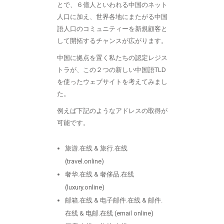
とで、６億人といわれる中国のネット
人口に加え、世界各地にまたがる中国
語人口のコミュニティーを新規顧客と
して開拓するチャンスが広がります。
中国に拠点を置く私たちの認定レジス
トラが、この２つの新しい中国語TLD
を使ったウェブサイトを考えてみまし
た。
例えば下記のようなアドレスの取得が
可能です。
旅游.在线 & 旅行.在线
(travel.online)
奢华.在线 & 奢侈品.在线
(luxury.online)
邮箱.在线 & 电子邮件.在线 & 邮件.
在线 & 电邮.在线 (email online)