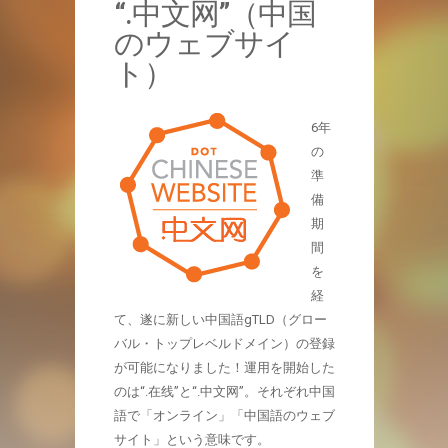
“.中文网”（中国
のウェブサイ
ト）
6年
の
準
備
期
間
を
経
て、遂に新しい中国語gTLD（グロー
バル・トップレベルドメイン）の登録
が可能になりました！運用を開始した
のは“.在线”と“.中文网”。それぞれ中国
語で「オンライン」「中国語のウェブ
サイト」という意味です。