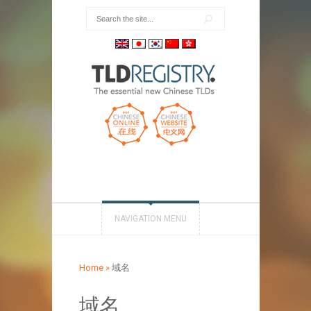
NAVIGATION MENU
Home
»
域名
域名