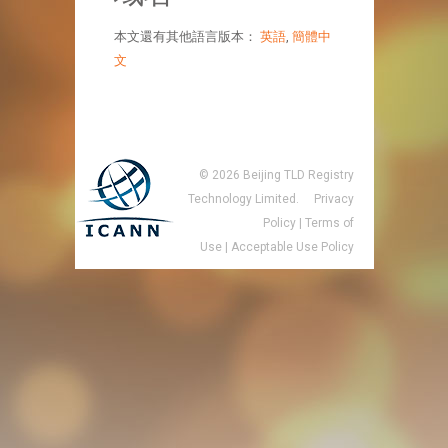
本文還有其他語言版本：
英語
,
簡體中
文
©
2026
Beijing TLD Registry
Technology Limited.
Privacy
Policy
|
Terms of
Use
|
Acceptable Use Policy