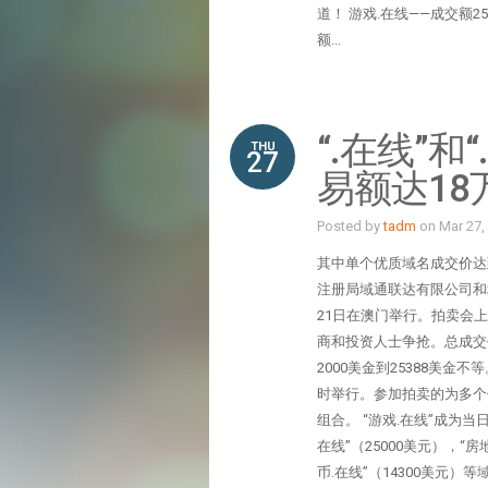
道！ 游戏.在线——成交额25
额...
“.在线”
THU
27
易额达18
Posted by
tadm
on Mar 27,
其中单个优质域名成交价达到25
注册局域通联达有限公司和
21日在澳门举行。拍卖会
商和投资人士争抢。总成交
2000美金到25388美金
时举行。参加拍卖的为多个
组合。 “游戏.在线”成为当
在线”（25000美元），“房
币.在线”（14300美元