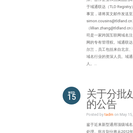
于域通联达（TLD Registry
事宜，请将英文邮件发送至夏明
simon.cousins@tldla
（lillian.zhang@tld
司是一家跨国互联网域名注
网的专有管理权。域通联达
尔兰，员工包括来自北京、
域名行业的资深人员。域通联
人。...
关于分批
WED
15
的公告
Posted by
tadm
on May 15,
鉴于近来新型通用顶级域名
处理。批次划分将从2012年6