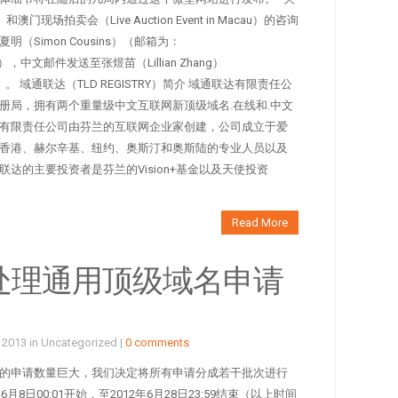
）和澳门现场拍卖会（Live Auction Event in Macau）的咨询
（Simon Cousins）（邮箱为：
nd.cn），中文邮件发送至张煜苗（Lillian Zhang）
land.cn）。 域通联达（TLD REGISTRY）简介 域通联达有限责任公
册局，拥有两个重量级中文互联网新顶级域名.在线和.中文
有限责任公司由芬兰的互联网企业家创建，公司成立于爱
香港、赫尔辛基、纽约、奥斯汀和奥斯陆的专业人员以及
达的主要投资者是芬兰的Vision+基金以及天使投资
Read More
处理通用顶级域名申请
 2013 in Uncategorized |
0 comments
的申请数量巨大，我们决定将所有申请分成若干批次进行
月8日00:01开始，至2012年6月28日23:59结束（以上时间