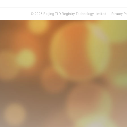
©
2026
Beijing TLD Registry Technology Limited.
Privacy Po