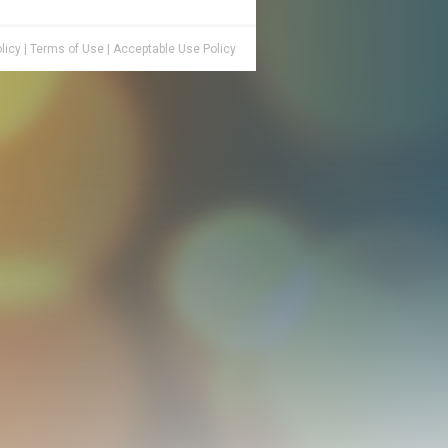
licy
|
Terms of Use
|
Acceptable Use Policy